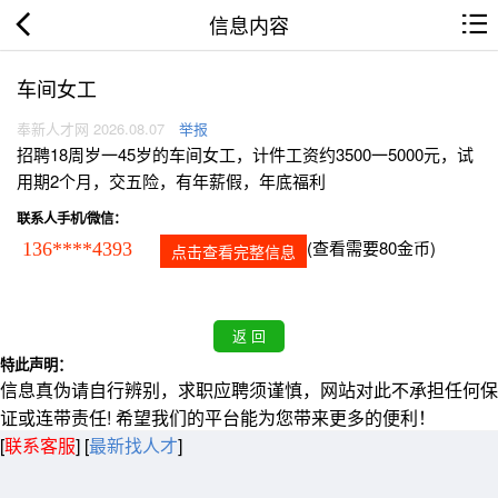
信息内容
车间女工
奉新人才网 2026.08.07
举报
招聘18周岁一45岁的车间女工，计件工资约3500一5000元，试
用期2个月，交五险，有年薪假，年底福利
联系人手机/微信：
(查看需要80金币)
136****4393
点击查看完整信息
特此声明：
信息真伪请自行辨别，求职应聘须谨慎，网站对此不承担任何保
证或连带责任! 希望我们的平台能为您带来更多的便利！
[
联系客服
]
[
最新找人才
]